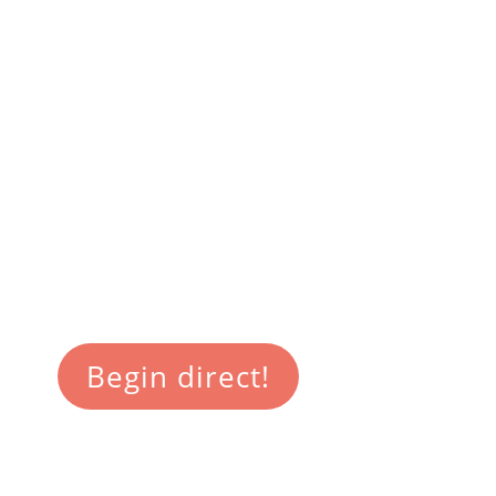
minuten
aan de
slag!
Wil je een cv maken?
Download je favoriete cv
ontwerp als Word document.
Begin direct!